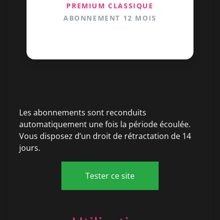
PREMIUM CLASSIQUE
ABONNEMENT 12 MOIS
16€
/mois
Les abonnements sont reconduits
automatiquement une fois la période écoulée.
Vous disposez d’un droit de rétractation de 14
jours.
Tester ce site