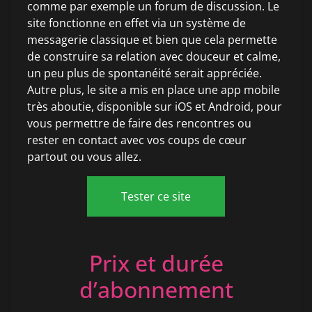
comme par exemple un forum de discussion. Le
site fonctionne en effet via un système de
messagerie classique et bien que cela permette
de construire sa relation avec douceur et calme,
un peu plus de spontanéité serait appréciée.
Autre plus, le site a mis en place une app mobile
très aboutie, disponible sur iOS et Android, pour
vous permettre de faire des rencontres ou
rester en contact avec vos coups de cœur
partout ou vous allez.
Tester ce site
Prix et durée
d’abonnement