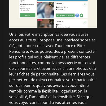
Une fois votre inscription validée vous aurez
accès au site qui propose une interface sobre et
élégante pour coller avec l’audience d’Elite
Rencontre. Vous pouvez dès a présent contacter
les profils qui vous plaisent via les différentes
fonctionnalités, comme la messagerie ou l’envoi
de « sourires », et avoir accès à leurs photos et à
leurs fiches de personnalité. Ces dernières vous
permettent de mieux connaitre votre partenaire
sur des points que vous avez dû vous-même
remplir comme la flexibilité, l’oganisation, la
sociabilité, l’amabilité et la sensibilité. Si ce que
vous voyez correspond à vos attentes vous