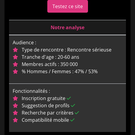
Testez ce site
Notre analyse
Audience :
Type de rencontre : Rencontre sérieuse
Tranche d'age : 20-60 ans
Membres actifs : 350 000
% Hommes / Femmes : 47% / 53%
Fonctionnalités :
Inscription gratuite
Suggestion de profils
Recherche par critères
Compatibilité mobile