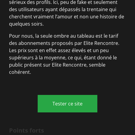
sérieux des profils. Ici, peu de fake et seulement
des utilisateurs ayant dépassés la trentaine qui
cherchent vraiment l’amour et non une histoire de
quelques soirs.
Pour nous, la seule ombre au tableau est le tarif
des abonnements proposés par Elite Rencontre.
Les prix sont en effet assez élevés et un peu
supérieurs à la moyenne, ce qui, étant donné le
public présent sur Elite Rencontre, semble
cohérent.
Tester ce site
Points forts