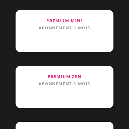
PREMIUM MINI
ABONNEMENT 3 MOIS
39€
/mois
PREMIUM ZEN
ABONNEMENT 6 MOIS
29€
/mois