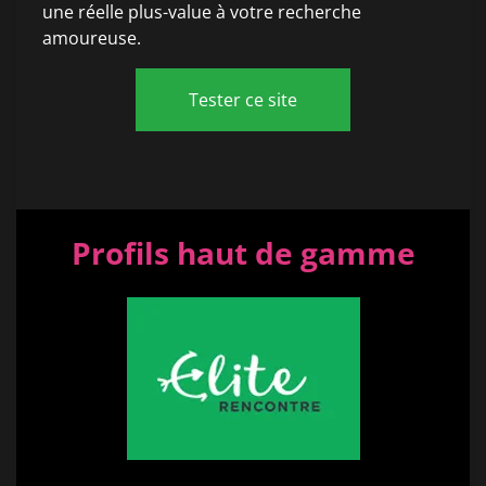
une réelle plus-value à votre recherche
amoureuse.
Tester ce site
Profils haut de gamme