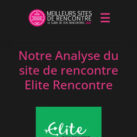
Notre Analyse du
site de rencontre
Elite Rencontre