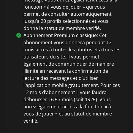
fonction « à vous de jouer » qui vous
permet de consulter automatiquement
jusqu’à 20 profils selectionnés et vous
donne le statut de membre vérifié.
Abonnement Premium classique
: Cet
abonnement vous donnera pendant 12
mois accès à toutes les photos et à tous les
utilisateurs du site. Il vous permet
également de communiquer de manière
illimité en recevant la confirmation de
lecture des messages et d’utiliser
l’application mobile gratuitement. Pour ces
12 mois d’abonnement il vous faudra
débourser 16 € / mois (soit 192€). Vous
aurez également accès à la fonction « à
vous de jouer » et au statut de membre
vérifié.