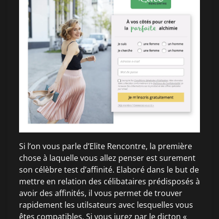
Si l’on vous parle d’Elite Rencontre, la première
chose à laquelle vous allez penser est surement
son célèbre test d’affinité. Elaboré dans le but de
mettre en relation des célibataires prédisposés à
avoir des affinités, il vous permet de trouver
rapidement les utilsateurs avec lesquelles vous
êtes compatibles. Si vous jurez par le dicton «