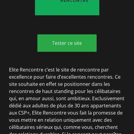
Tester ce site
Elite Rencontre c’est le site de rencontre par
excellence pour faire d’excellentes rencontres. Ce
site souhaite en effet se positionner dans les
rencontres de haut standing pour les célibataires
qui, en amour aussi, sont ambitieux. Exclusivement
dédié aux adultes de plus de 30 ans appartenants
aux CSP+, Elite Rencontre vous fait la promesse de
vous mettre en relation uniquement avec des
célibataires sérieux qui, comme vous, cherchent