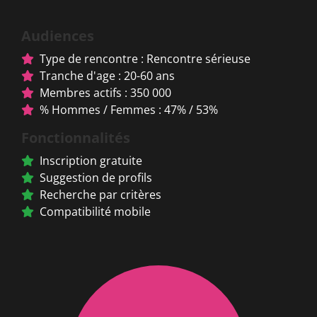
Audiences
Type de rencontre : Rencontre sérieuse
Tranche d'age : 20-60 ans
Membres actifs : 350 000
% Hommes / Femmes : 47% / 53%
Fonctionnalités
Inscription gratuite
Suggestion de profils
Recherche par critères
Compatibilité mobile